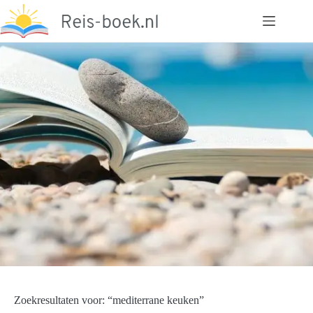
Ga
naar
de
inhoud
Zoekresultaten voor: “mediterrane keuken”