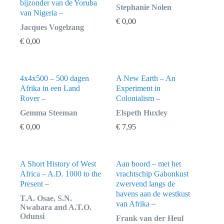
bijzonder van de Yoruba
Stephanie Nolen
van Nigeria –
€
0,00
Jacques Vogelzang
€
0,00
4x4x500 – 500 dagen
A New Earth – An
Afrika in een Land
Experiment in
Rover –
Colonialism –
Gemma Steeman
Elspeth Huxley
€
0,00
€
7,95
A Short History of West
Aan boord – met het
Africa – A.D. 1000 to the
vrachtschip Gabonkust
Present –
zwervend langs de
havens aan de westkust
T.A. Osae, S.N.
van Afrika –
Nwabara and A.T.O.
Odunsi
Frank van der Heul