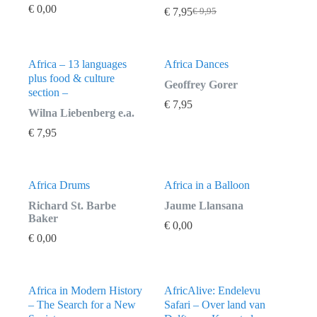
€
0,00
€
7,95
€
9,95
Oorspronkelijke
Huidige
prijs
prijs
was:
is:
€ 9,95.
€ 7,95.
Africa – 13 languages
Africa Dances
plus food & culture
Geoffrey Gorer
section –
€
7,95
Wilna Liebenberg e.a.
€
7,95
Africa Drums
Africa in a Balloon
Richard St. Barbe
Jaume Llansana
Baker
€
0,00
€
0,00
Africa in Modern History
AfricAlive: Endelevu
– The Search for a New
Safari – Over land van