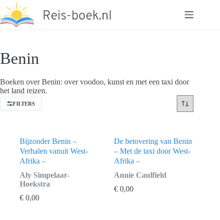
Ga
naar
de
inhoud
Benin
Boeken over Benin: over voodoo, kunst en met een taxi door
het land reizen.
FILTERS
Bijzonder Benin –
De betovering van Benin
Verhalen vanuit West-
– Met de taxi door West-
Afrika –
Afrika –
Aly Simpelaar-
Annie Caulfield
Hoekstra
€
0,00
€
0,00