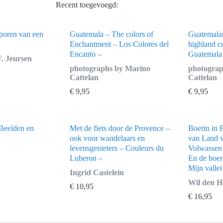
Recent toegevoegd:
poren van een
Guatemala – The colors of
Guatemalan
Enchantment – Los Colores del
highland c
Encanto –
Guatemala 
F. Jeursen
photographs by Marino
photograp
Cattelan
Cattelan
€
9,95
€
9,95
Beelden en
Met de fiets door de Provence –
Boerin in 
ook voor wandelaars en
van Land v
levensgenieters – Couleurs du
Volwassen 
Luberon –
En de boer 
Mijn vallei
Ingrid Castelein
Wil den H
€
10,95
€
16,95