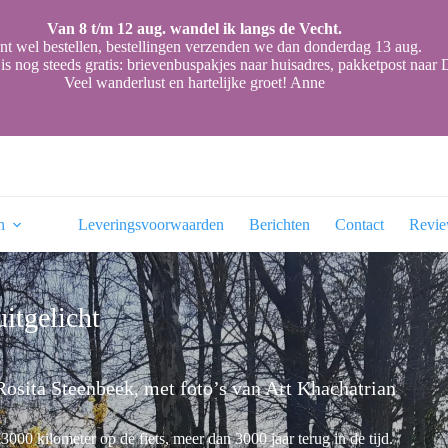
Van 8 t/m 12 aug. wandel ik langs de Vecht.
nt wel bestellen, bestellingen verzenden we dan donderdag 13 aug.
is nog steeds gratis: brievenbuspakjes naar huisadres, pakketpost naa
Veel wanderlust en hartelijke groet! Anne
n
Leveringsvoorwaarden
Berichten
Contact
Revi
uitgelicht
Rosita Steenbeek, met foto’s van Art Khachatrian
“3000 kilometer op de fiets, meer dan 3000 jaar terug in de tijd.