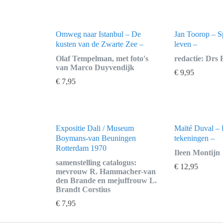
Omweg naar Istanbul – De
Jan Toorop – S
kusten van de Zwarte Zee –
leven –
Olaf Tempelman, met foto's
redactie: Drs 
van Marco Duyvendijk
€
9,95
€
7,95
Expositie Dali / Museum
Maïté Duval – 
Boymans-van Beuningen
tekeningen –
Rotterdam 1970
Ileen Montijn
samenstelling catalogus:
€
12,95
mevrouw R. Hammacher-van
den Brande en mejuffrouw L.
Brandt Corstius
€
7,95