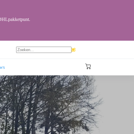
r DHLpakketpunt.
Geen
resultaten
ews
Winkelwagen