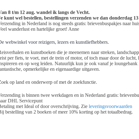
Van 8 t/m 12 aug. wandel ik langs de Vecht.
Je kunt wel bestellen, bestellingen verzenden we dan donderdag 13
Verzending in Nederland is nog steeds gratis: brievenbuspakjes naar h
Veel wanderlust en hartelijke groet! Anne
De webwinkel voor reizigers, lezers en kunstliefhebbers.
Reisverhalen en kunstboeken die je meenemen naar streken, landschappe
eist per fiets, te voet, met de trein of motor, of toch maar door de lucht,
inspireren en op weg leiden. Natuurlijk kun je ook vanaf je loungebank 
fantastische, opmerkelijke en eigenaardige uitgaven.
Zoek op land en onderwerp of met de zoekfunctie.
Verzending is binnen twee werkdagen en in Nederland gratis: brievenbu
naar DHL Servicepunt
Betaling met Ideal of door overschrijving. Zie
leveringsvoorwaarden
Bij bestelling van 2 boeken of meer 10% korting op het totaalbedrag.