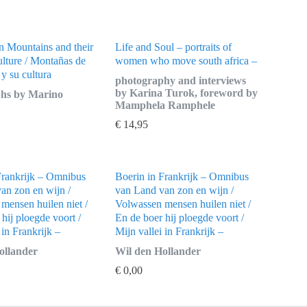
 Mountains and their
Life and Soul – portraits of
ulture / Montañas de
women who move south africa –
y su cultura
photography and interviews
by Karina Turok, foreword by
hs by Marino
Mamphela Ramphele
€
14,95
Frankrijk – Omnibus
Boerin in Frankrijk – Omnibus
an zon en wijn /
van Land van zon en wijn /
mensen huilen niet /
Volwassen mensen huilen niet /
hij ploegde voort /
En de boer hij ploegde voort /
 in Frankrijk –
Mijn vallei in Frankrijk –
ollander
Wil den Hollander
€
0,00