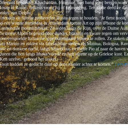
Driemaal fietste Art Khachatrian, fotograaf, niet bang voor bergen wan
Rosita in Rome. Telkens vroeg hij of ze meeging. Ten slotte deed ze dat
orakel van Delphi.
Vrienden en familie probeerden Rosita tegen te houden. ‘Je fietst nooi
op een warme namiddag in Amsterdam toetste Art op zijn iPhone de kor
Cannondale mountainbikes. Ze reden langs de Rijn, over de Duitse Auto
Zwitserse Alpen begeleid door donder, bliksem en zware regen om verv
zonoverspoelde Italiaanse appelboomgaard binnen te rollen. Ze staken
San Marino en zakten via fabelachtige steden als Mantua, Bologna, Rave
hitte en donkere nacht, langs Sinterklaas en Padre Pio af naar de haven
Queen die hen langs Ithaka voerde en hen afzette op de Griekse kust. 
‘Ken uzelve,’ gebood het orakel.
Nooit hadden ze gedacht daar op deze manier achter te komen.”
Lees m