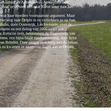
t afkomstig uit Armenië, van Amsterdam naar
, maar ze fietsten niet naar Rome maar naar het
t,’ was haar moeders voornaamste argument. Maar
tste weg naar Delphi in en vertrokken ze op hun
bahn, door Oostenrijk, Liechtenstein, over de
olgens na een daling van 2000 meter een
 de Rubicon over, beklommen de Titanenberg van
nna, een bijna fatale zandverstuiving, door helse
 van Brindisi. Daar gingen ze scheep met de Ionian
En zo kwamen ze na veertig dagen aan in Delphi.
eer