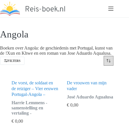
Ga
naar
de
inhoud
Angola
Boeken over Angola: de geschiedenis met Portugal, kunst van
de !Xun en Khwe en een roman van Jose Aduardo Aqualusa.
FILTERS
De vorst, de soldaat en
De vrouwen van mijn
de reiziger – Vier eeuwen
vader
Portugal-Angola –
José Aduardo Agualusa
Harrie Lemmens -
€
0,00
samenstelling en
vertaling -
€
0,00