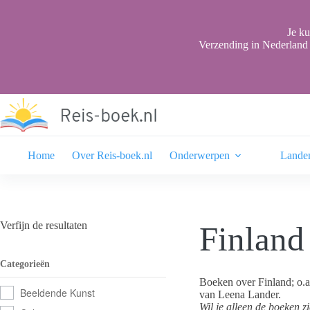
Ga
naar
de
Je ku
inhoud
Verzending in Nederland 
Home
Over Reis-boek.nl
Onderwerpen
Lande
Verfijn de resultaten
Finland
Categorieën
Boeken over Finland; o.a
Beeldende Kunst
van Leena Lander.
Wil je alleen de boeken z