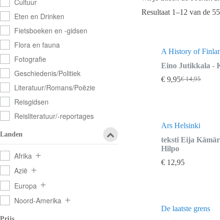
Cultuur
Resultaat 1–12 van de 55
Eten en Drinken
Fietsboeken en -gidsen
Flora en fauna
A History of Finla
Fotografie
Eino Jutikkala -
Geschiedenis/Politiek
€
9,95
€
14,95
Oorspronkel
Huidige
Literatuur/Romans/Poëzie
prijs
prijs
was:
is:
Reisgidsen
€ 14,95.
€ 9,95.
Reisliteratuur/-reportages
Ars Helsinki
Landen
teksti Eija Kämä
Hilpo
Afrika
€
12,95
Azië
Europa
Noord-Amerika
De laatste grens
Prijs