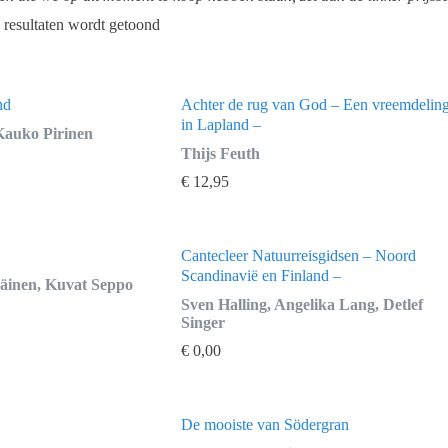
 resultaten wordt getoond
nd
Achter de rug van God – Een vreemdelin
in Lapland –
 Kauko Pirinen
Thijs Feuth
ijke
€
12,95
Cantecleer Natuurreisgidsen – Noord
Scandinavië en Finland –
räinen, Kuvat Seppo
Sven Halling, Angelika Lang, Detlef
Singer
€
0,00
De mooiste van Södergran