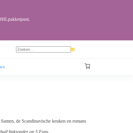
r DHLpakketpunt.
Geen
resultaten
ews
Winkelwagen
 de Samen, de Scandinavische keuken en romans
chuif linksonder op 5 Euro.