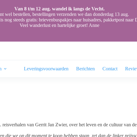
Van 8 t/m 12 aug. wandel ik langs de Vecht.
nt wel bestellen, bestellingen verzenden we dan donderdag 13 aug.
is nog steeds gratis: brievenbuspakjes naar huisadres, pakketpost naa
Veel wanderlust en hartelijke groet! Anne
n
Leveringsvoorwaarden
Berichten
Contact
Revi
. reisverhalen van Gerrit Jan Zwier, over het leven en de cultuur van
ien die we op dit moment te koop hebben staan, zet dan de linker prijss