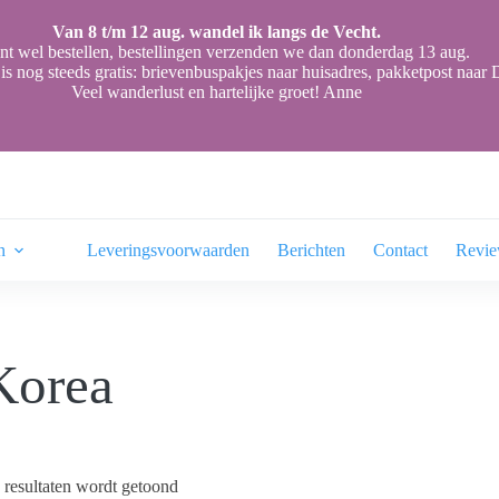
Van 8 t/m 12 aug. wandel ik langs de Vecht.
nt wel bestellen, bestellingen verzenden we dan donderdag 13 aug.
is nog steeds gratis: brievenbuspakjes naar huisadres, pakketpost naa
Veel wanderlust en hartelijke groet! Anne
n
Leveringsvoorwaarden
Berichten
Contact
Revi
Korea
 resultaten wordt getoond