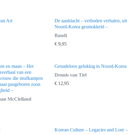
ean Art
De aanklacht – verboden verhalen, uit
Noord-Korea gesmokkeld –
Bandi
€
9,95
zon en maan – Het
Genadeloos gelukkig in Noord-Korea
sverhaal van een
Dennis van Tiel
vrouw die strafkampen
€
12,95
 haar pasgeboren zoon
ijheid –
san McClelland
t
Korean Culture – Legacies and Lore –