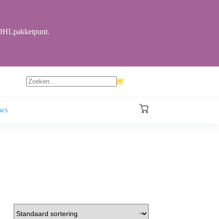
r DHLpakketpunt.
Geen
resultaten
ews
Winkelwagen