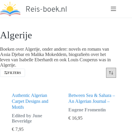
Ga
naar
de
inhoud
Algerije
Boeken over Algerije, onder andere: novels en romans van
Assia Djebar en Malika Mokeddem, biografieën over het
leven van Isabelle Eberhardt en ook Louis Couperus was in
Algerije.
FILTERS
Authentic Algerian
Between Sea & Sahara –
Carpet Designs and
An Algerian Journal –
Motifs
Eugene Fromentin
Edited by June
€
16,95
Beveridge
€
7,95