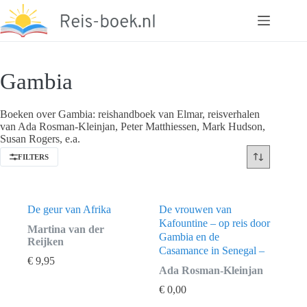
Ga
naar
de
inhoud
Gambia
Boeken over Gambia: reishandboek van Elmar, reisverhalen
van Ada Rosman-Kleinjan, Peter Matthiessen, Mark Hudson,
Susan Rogers, e.a.
FILTERS
De geur van Afrika
De vrouwen van
Kafountine – op reis door
Martina van der
Gambia en de
Reijken
Casamance in Senegal –
€
9,95
Ada Rosman-Kleinjan
€
0,00