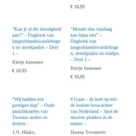
€
10,95
“Kan je al die mooiigheid
“Mooier dan vandaag
aan?” – Dagboek van
kan bijna niet” –
langeafstandswandelinge
Dagboek van
n en streekpaden – Deel
langeafstandswandelinge
1 –
n, streekpaden en rondjes
– Deel 2 –
Rietje Innemee
Rietje Innemee
€
10,95
€
10,95
“Wij hadden een
# Gaan – de hort op met
prettigen dag” – Oude
de leukste boswachter
ansichtkaarten van
van Nederland – Spot de
Twentse steden en
mooiste plekken in de
dorpen –
natuur –
J.N. Hinke,
Hanne Tersmette