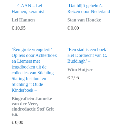
… GAAN – Lei
‘Dat blijft geheim’-
Hannen, keramist –
Reizen door Nederland –
Lei Hannen
Stan van Houcke
€
10,95
€
0,00
‘Éen grote vreugderit’ –
‘Een stad is een boek’ –
Op reis door Achterhoek
Het Dordrecht van C.
en Liemers met
Buddingh’ –
jeugdboeken uit de
Wim Huijser
collecties van Stichting
€
7,95
Staring Instituut en
Stichting ’t Oude
Kinderboek –
Biografieën Janneke
van der Veer,
eindredactie Stef Grit
e.a.
€
0,00