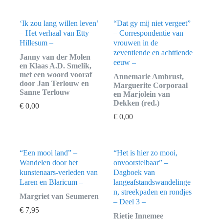
‘Ik zou lang willen leven’
“Dat gy mij niet vergeet”
– Het verhaal van Etty
– Correspondentie van
Hillesum –
vrouwen in de
zeventiende en achttiende
Janny van der Molen
eeuw –
en Klaas A.D. Smelik,
met een woord vooraf
Annemarie Ambrust,
door Jan Terlouw en
Marguerite Corporaal
Sanne Terlouw
en Marjolein van
Dekken (red.)
€
0,00
€
0,00
“Een mooi land” –
“Het is hier zo mooi,
Wandelen door het
onvoorstelbaar” –
kunstenaars-verleden van
Dagboek van
Laren en Blaricum –
langeafstandswandelinge
n, streekpaden en rondjes
Margriet van Seumeren
– Deel 3 –
€
7,95
Rietje Innemee