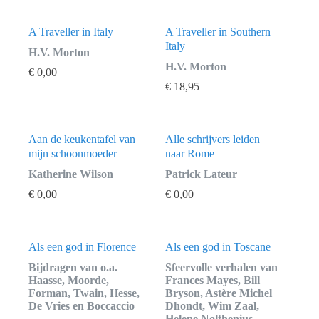
A Traveller in Italy
A Traveller in Southern
Italy
H.V. Morton
H.V. Morton
€
0,00
€
18,95
Aan de keukentafel van
Alle schrijvers leiden
mijn schoonmoeder
naar Rome
Katherine Wilson
Patrick Lateur
€
0,00
€
0,00
Als een god in Florence
Als een god in Toscane
Bijdragen van o.a.
Sfeervolle verhalen van
Haasse, Moorde,
Frances Mayes, Bill
Forman, Twain, Hesse,
Bryson, Astère Michel
De Vries en Boccaccio
Dhondt, Wim Zaal,
Helene Nolthenius,