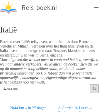
Ga
naar
de
inhoud
Italië
Boeken over Italië: reisgidsen, wandelroutes door Rome,
Venetië en Milaan, verhalen over het Italiaanse leven en de
Italiaanse cultuur, emigreren naar Toscane, klassieke romans
en literatuur, Dali was in Siena, enz enz.
Voor uitgaven die we niet meer in voorraad hebben, verwijzen
we naar andere verkopers. Wil je alleen de boeken zien die we
op dit moment te koop hebben staan, zet dan de linker
prijsschuif linksonder op € 5. (Maar dan mis je wel allerlei
opmerkelijke, buitengewone, eigenaardige uitgaven waarvan
je het bestaan nog niet wist!)
FILTERS
2044 km – in 27 dagen
A Garden In Lucca –