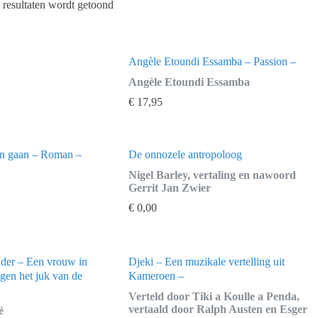
 resultaten wordt getoond
Angèle Etoundi Essamba – Passion –
Angèle Etoundi Essamba
€
17,95
n gaan – Roman –
De onnozele antropoloog
Nigel Barley, vertaling en nawoord
Gerrit Jan Zwier
€
0,00
ader – Een vrouw in
Djeki – Een muzikale vertelling uit
egen het juk van de
Kameroen –
Verteld door Tiki a Koulle a Penda,
vertaald door Ralph Austen en Esger
é