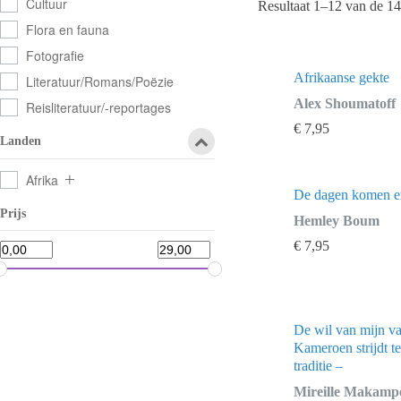
Cultuur
Resultaat 1–12 van de 14
Flora en fauna
Fotografie
Afrikaanse gekte
Literatuur/Romans/Poëzie
Alex Shoumatoff
Reisliteratuur/-reportages
€
7,95
Landen
Afrika
De dagen komen e
Prijs
Hemley Boum
€
7,95
De wil van mijn v
Kameroen strijdt t
traditie –
Mireille Makamp