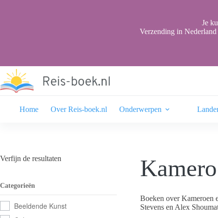
Ga
naar
de
Je ku
inhoud
Verzending in Nederland 
Home
Over Reis-boek.nl
Onderwerpen
Lande
Verfijn de resultaten
Kameroe
Categorieën
Boeken over Kameroen en 
Beeldende Kunst
Stevens en Alex Shoumato