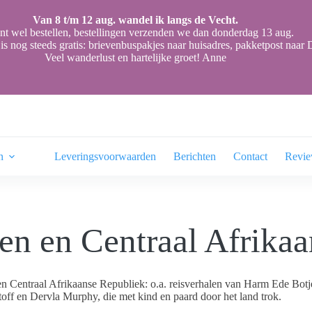
Van 8 t/m 12 aug. wandel ik langs de Vecht.
nt wel bestellen, bestellingen verzenden we dan donderdag 13 aug.
is nog steeds gratis: brievenbuspakjes naar huisadres, pakketpost naa
Veel wanderlust en hartelijke groet! Anne
n
Leveringsvoorwaarden
Berichten
Contact
Revi
n en Centraal Afrikaa
Centraal Afrikaanse Republiek: o.a. reisverhalen van Harm Ede Botje
ff en Dervla Murphy, die met kind en paard door het land trok.