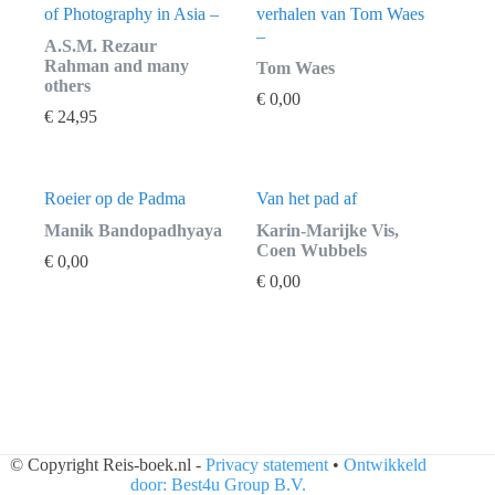
of Photography in Asia –
verhalen van Tom Waes
–
A.S.M. Rezaur
Rahman and many
Tom Waes
others
€
0,00
€
24,95
Roeier op de Padma
Van het pad af
Manik Bandopadhyaya
Karin-Marijke Vis,
Coen Wubbels
€
0,00
€
0,00
© Copyright Reis-boek.nl -
Privacy statement
•
Ontwikkeld
door: Best4u Group B.V.