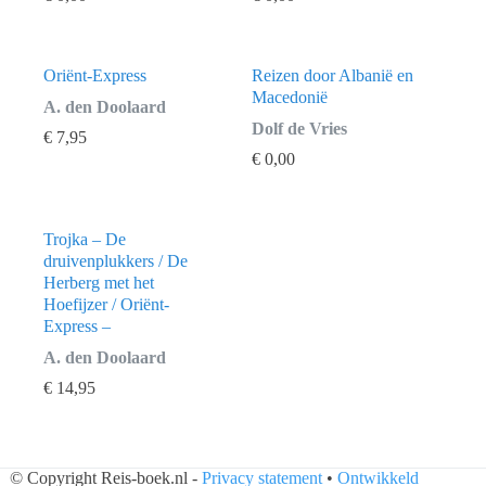
Oriënt-Express
Reizen door Albanië en
Macedonië
A. den Doolaard
Dolf de Vries
€
7,95
€
0,00
Trojka – De
druivenplukkers / De
Herberg met het
Hoefijzer / Oriënt-
Express –
A. den Doolaard
€
14,95
© Copyright Reis-boek.nl -
Privacy statement
•
Ontwikkeld