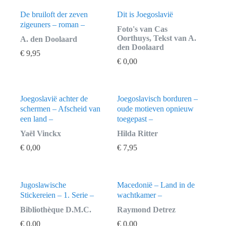
De bruiloft der zeven
Dit is Joegoslavië
zigeuners – roman –
Foto's van Cas
Oorthuys, Tekst van A.
A. den Doolaard
den Doolaard
€
9,95
€
0,00
Joegoslavië achter de
Joegoslavisch borduren –
schermen – Afscheid van
oude motieven opnieuw
een land –
toegepast –
Yaël Vinckx
Hilda Ritter
€
0,00
€
7,95
Jugoslawische
Macedonië – Land in de
Stickereien – 1. Serie –
wachtkamer –
Bibliothèque D.M.C.
Raymond Detrez
€
0,00
€
0,00