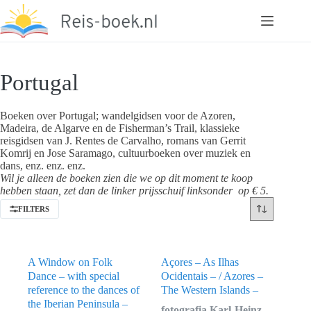
Ga
naar
de
inhoud
Portugal
Boeken over Portugal; wandelgidsen voor de Azoren,
Madeira, de Algarve en de Fisherman’s Trail, klassieke
reisgidsen van J. Rentes de Carvalho, romans van Gerrit
Komrij en Jose Saramago, cultuurboeken over muziek en
dans, enz. enz. enz.
Wil je alleen de boeken zien die we op dit moment te koop
hebben staan, zet dan de linker prijsschuif linksonder op € 5.
FILTERS
A Window on Folk
Açores – As Ilhas
Dance – with special
Ocidentais – / Azores –
reference to the dances of
The Western Islands –
the Iberian Peninsula –
fotografia Karl-Heinz