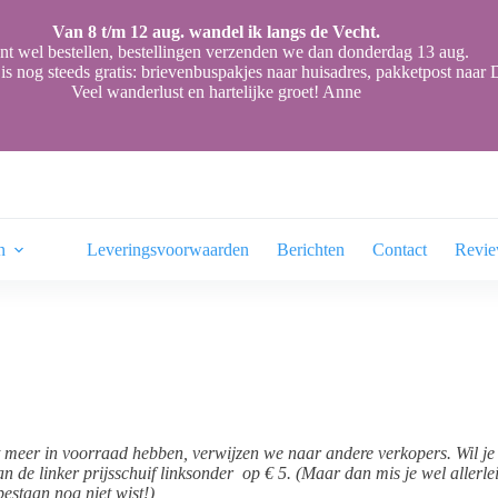
Van 8 t/m 12 aug. wandel ik langs de Vecht.
nt wel bestellen, bestellingen verzenden we dan donderdag 13 aug.
is nog steeds gratis: brievenbuspakjes naar huisadres, pakketpost naa
Veel wanderlust en hartelijke groet! Anne
n
Leveringsvoorwaarden
Berichten
Contact
Revi
t meer in voorraad hebben, verwijzen we naar andere verkopers. Wil je 
n de linker prijsschuif linksonder op € 5. (Maar dan mis je wel allerl
estaan nog niet wist!)