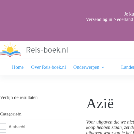
Ga
naar
de
Je ku
inhoud
Verzending in Nederland 
Home
Over Reis-boek.nl
Onderwerpen
Lande
Verfijn de resultaten
Azië
Categorieën
Voor uitgaven die we nie
Ambacht
koop hebben staan, zet da
uitgaven waarvan je het b