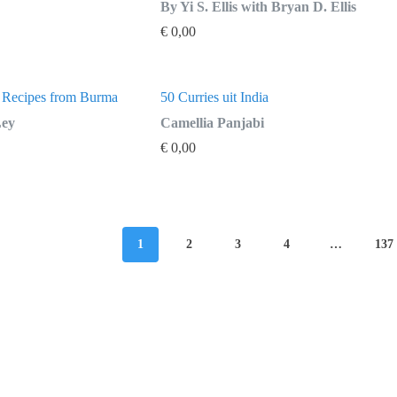
By Yi S. Ellis with Bryan D. Ellis
€
0,00
c Recipes from Burma
50 Curries uit India
Ley
Camellia Panjabi
€
0,00
1
2
3
4
…
137