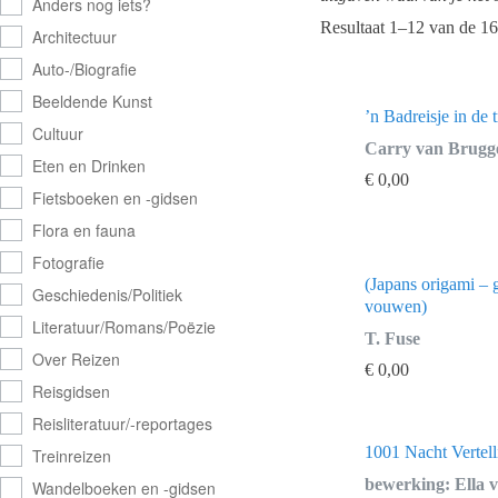
Anders nog iets?
Resultaat 1–12 van de 16
Architectuur
Auto-/Biografie
Beeldende Kunst
’n Badreisje in de 
Cultuur
Carry van Brugg
Eten en Drinken
€
0,00
Fietsboeken en -gidsen
Flora en fauna
Fotografie
(Japans origami –
Geschiedenis/Politiek
vouwen)
Literatuur/Romans/Poëzie
T. Fuse
Over Reizen
€
0,00
Reisgidsen
Reisliteratuur/-reportages
1001 Nacht Vertel
Treinreizen
bewerking: Ella 
Wandelboeken en -gidsen