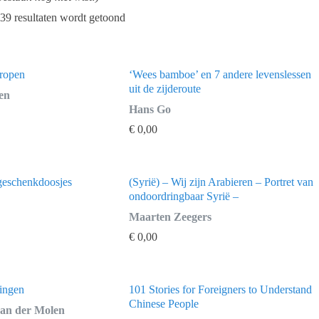
39 resultaten wordt getoond
tropen
‘Wees bamboe’ en 7 andere levenslessen
uit de zijderoute
en
Hans Go
€
0,00
 geschenkdoosjes
(Syrië) – Wij zijn Arabieren – Portret van
ondoordringbaar Syrië –
Maarten Zeegers
€
0,00
lingen
101 Stories for Foreigners to Understand
Chinese People
van der Molen