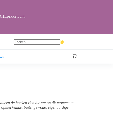
r DHLpakketpunt.
Geen
resultaten
ews
Winkelwagen
alleen de boeken zien die we op dit moment te
ei opmerkelijke, buitengewone, eigenaardige