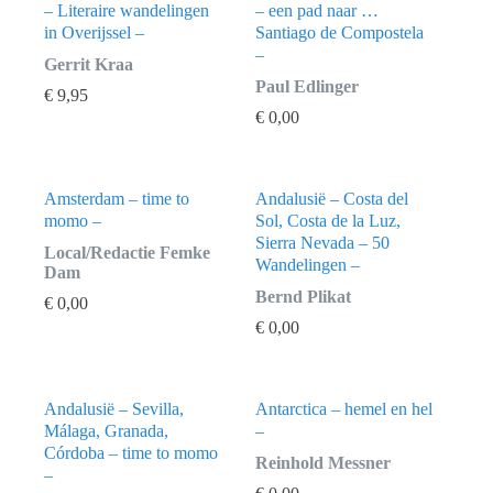
– Literaire wandelingen
– een pad naar …
in Overijssel –
Santiago de Compostela
–
Gerrit Kraa
Paul Edlinger
€
9,95
€
0,00
Amsterdam – time to
Andalusië – Costa del
momo –
Sol, Costa de la Luz,
Sierra Nevada – 50
Local/Redactie Femke
Wandelingen –
Dam
Bernd Plikat
€
0,00
€
0,00
Andalusië – Sevilla,
Antarctica – hemel en hel
Málaga, Granada,
–
Córdoba – time to momo
Reinhold Messner
–