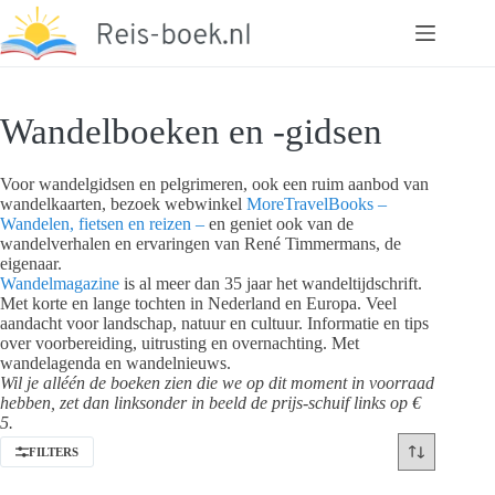
Ga
naar
de
inhoud
Wandelboeken en -gidsen
Voor wandelgidsen en pelgrimeren, ook een ruim aanbod van
wandelkaarten, bezoek webwinkel
MoreTravelBooks –
Wandelen, fietsen en reizen –
en geniet ook van de
wandelverhalen en ervaringen van René Timmermans, de
eigenaar.
Wandelmagazine
is al meer dan 35 jaar het wandeltijdschrift.
Met korte en lange tochten in Nederland en Europa. Veel
aandacht voor landschap, natuur en cultuur. Informatie en tips
over voorbereiding, uitrusting en overnachting. Met
wandelagenda en wandelnieuws.
Wil je alléén de boeken zien die we op dit moment in voorraad
hebben, zet dan linksonder in beeld de prijs-schuif links op €
5.
FILTERS