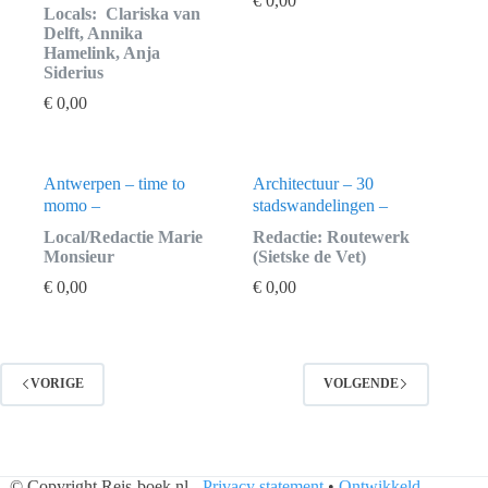
€
0,00
Locals: Clariska van
Delft, Annika
Hamelink, Anja
Siderius
€
0,00
Antwerpen – time to
Architectuur – 30
momo –
stadswandelingen –
Local/Redactie Marie
Redactie: Routewerk
Monsieur
(Sietske de Vet)
€
0,00
€
0,00
VORIGE
VOLGENDE
© Copyright Reis-boek.nl -
Privacy statement
•
Ontwikkeld