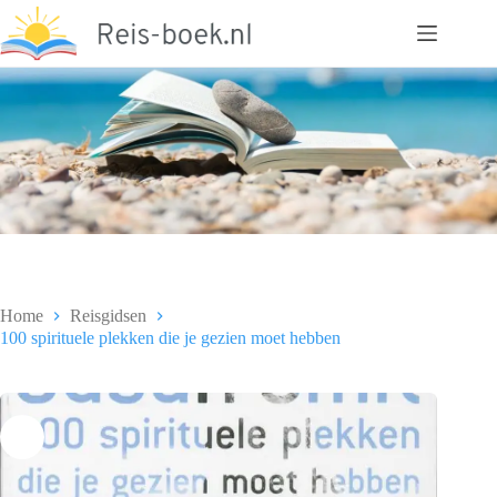
Ga
naar
de
inhoud
Home
Reisgidsen
100 spirituele plekken die je gezien moet hebben