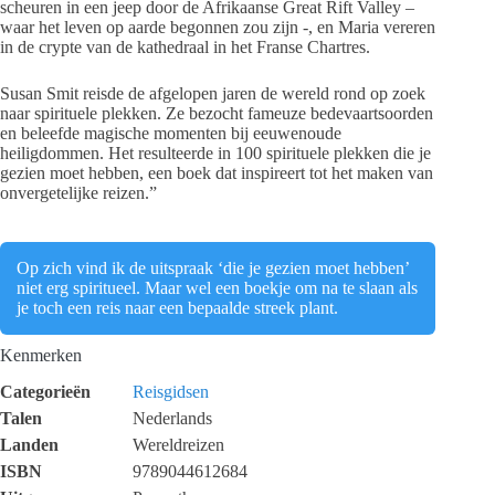
scheuren in een jeep door de Afrikaanse Great Rift Valley –
waar het leven op aarde begonnen zou zijn -, en Maria vereren
in de crypte van de kathedraal in het Franse Chartres.
Susan Smit reisde de afgelopen jaren de wereld rond op zoek
naar spirituele plekken. Ze bezocht fameuze bedevaartsoorden
en beleefde magische momenten bij eeuwenoude
heiligdommen. Het resulteerde in 100 spirituele plekken die je
gezien moet hebben, een boek dat inspireert tot het maken van
onvergetelijke reizen.”
Op zich vind ik de uitspraak ‘die je gezien moet hebben’
niet erg spiritueel. Maar wel een boekje om na te slaan als
je toch een reis naar een bepaalde streek plant.
Kenmerken
Categorieën
Reisgidsen
Talen
Nederlands
Landen
Wereldreizen
ISBN
9789044612684