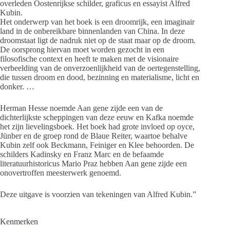
overleden Oostenrijkse schilder, graficus en essayist Alfred
Kubin.
Het onderwerp van het boek is een droomrijk, een imaginair
land in de onbereikbare binnenlanden van China. In deze
droomstaat ligt de nadruk niet op de staat maar op de droom.
De oorsprong hiervan moet worden gezocht in een
filosofische context en heeft te maken met de visionaire
verbeelding van de onverzoenlijkheid van de oertegenstelling,
die tussen droom en dood, bezinning en materialisme, licht en
donker. …
Herman Hesse noemde Aan gene zijde een van de
dichterlijkste scheppingen van deze eeuw en Kafka noemde
het zijn lievelingsboek. Het boek had grote invloed op oyce,
Jünber en de groep rond de Blaue Reiter, waartoe behalve
Kubin zelf ook Beckmann, Feiniger en Klee behoorden. De
schilders Kadinsky en Franz Marc en de befaamde
literatuurhistoricus Mario Praz hebben Aan gene zijde een
onovertroffen meesterwerk genoemd.
Deze uitgave is voorzien van tekeningen van Alfred Kubin.”
Kenmerken