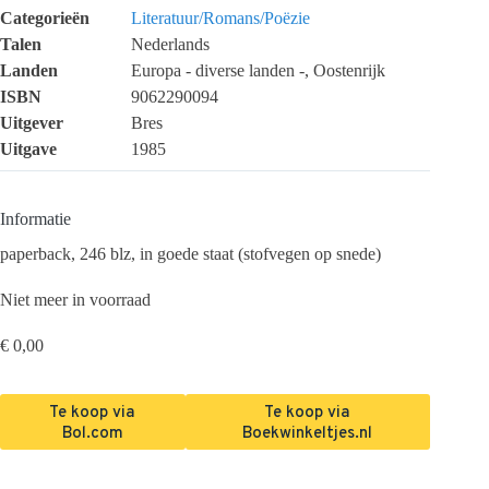
Categorieën
Literatuur/Romans/Poëzie
Talen
Nederlands
Landen
Europa - diverse landen -, Oostenrijk
ISBN
9062290094
Uitgever
Bres
Uitgave
1985
Informatie
paperback, 246 blz, in goede staat (stofvegen op snede)
Niet meer in voorraad
€
0,00
Te koop via
Te koop via
Bol.com
Boekwinkeltjes.nl