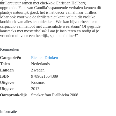
thrillerauteur samen met chef-kok Christian Hellberg
opgroeide. Fans van Camilla’s spannende verhalen kennen dit
plaatsje natuurlijk goed: het is het decor van al haar thrillers.
Maar ook voor wie de thrillers niet kent, valt in dit vrolijke
kookboek van alles te ontdekken. Wie kan bijvoorbeeld een
carpaccio van heilbot met citrussalade weerstaan? Of gegrilde
lamsracks met mosterdsalsa? Laat je inspireren en nodig al je
vrienden uit voor een heerlijk, spannend diner!”
Kenmerken
Categorieën
Eten en Drinken
Talen
Nederlands
Landen
Zweden
ISBN
9789021554389
Uitgever
Kosmos
Uitgave
2013
Oorspronkelijk
Smaker fran Fjallbäcka 2008
Informatie