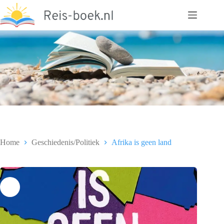
Ga
naar
de
inhoud
Home
Geschiedenis/Politiek
Afrika is geen land