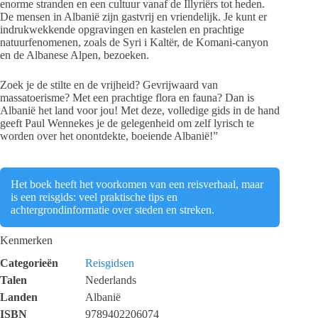
enorme stranden en een cultuur vanaf de Illyriërs tot heden.
De mensen in Albanië zijn gastvrij en vriendelijk. Je kunt er
indrukwekkende opgravingen en kastelen en prachtige
natuurfenomenen, zoals de Syri i Kaltër, de Komani-canyon
en de Albanese Alpen, bezoeken.
Zoek je de stilte en de vrijheid? Gevrijwaard van
massatoerisme? Met een prachtige flora en fauna? Dan is
Albanië het land voor jou! Met deze, volledige gids in de hand
geeft Paul Wennekes je de gelegenheid om zelf lyrisch te
worden over het onontdekte, boeiende Albanië!”
Het boek heeft het voorkomen van een reisverhaal, maar
is een reisgids: veel praktische tips en
achtergrondinformatie over steden en streken.
Kenmerken
Categorieën
Reisgidsen
Talen
Nederlands
Landen
Albanië
ISBN
9789402206074