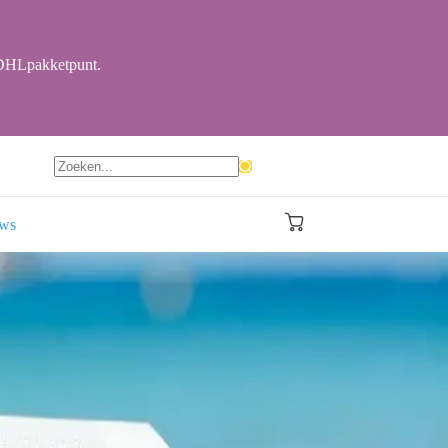
r DHLpakketpunt.
Geen
resultaten
ews
Winkelwagen