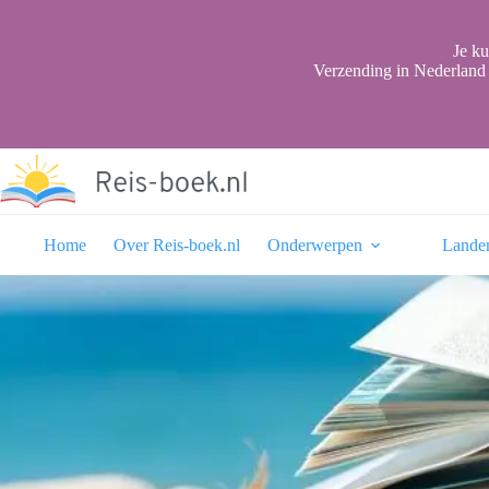
Ga
naar
de
Je ku
inhoud
Verzending in Nederland 
Home
Over Reis-boek.nl
Onderwerpen
Lande