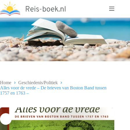
Ga
naar
de
inhoud
Home
Geschiedenis/Politiek
Alles voor de vrede – De brieven van Boston Band tussen
1757 en 1763 –