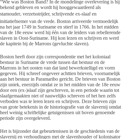
“Wie was Boston Band? In de mondelinge overlevering is hij
bekend gebleven en wordt hij hooggewaardeerd als
stamouder, verzetsstrijder, schrijvende ex-slaaf en
initiatiefnemer van de vrede. Boston arriveerde vermoedelijk
na het jaar 1749 in Suriname en stierf in 1766. In het midden
van de 18e eeuw werd hij één van de leiders van rebellerende
slaven in Oost-Suriname. Hij kon lezen en schrijven en werd
de kapitein bij de Marrons (gevluchte slaven).
Boston heeft door zijn correspondentie met het koloniaal
bestuur in Suriname de vrede tussen dat bestuur en de
Marrons in het oosten van dat land bewerkstelligd en vorm
gegeven. Hij schreef ongeveer achttien brieven, voornamelijk
aan het bestuur in Paramaribo gericht. De brieven van Boston
zijn uniek, enerzijds omdat ze in het midden van de 18e eeuw
door een (ex-)slaaf zijn geschreven, in een periode waarin tot
slaafgemaakten niet of nauwelijks schreven of het hen zelfs
verboden was te leren lezen en schrijven. Deze brieven zijn
van grote betekenis in de historiografie van de slavernij omdat
heel weinig schriftelijke getuigenissen uit boven genoemde
periode zijn overgeleverd.
Het is bijzonder dat gebeurtenissen in de geschiedenis van de
slavernij en verhoudingen met de slavenhouder of kolonisator