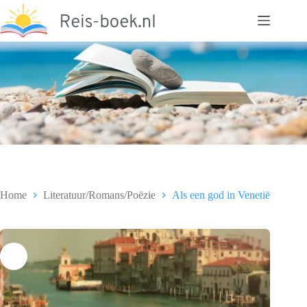
Ga
naar
de
inhoud
Home
Literatuur/Romans/Poëzie
Als een god in Venetië