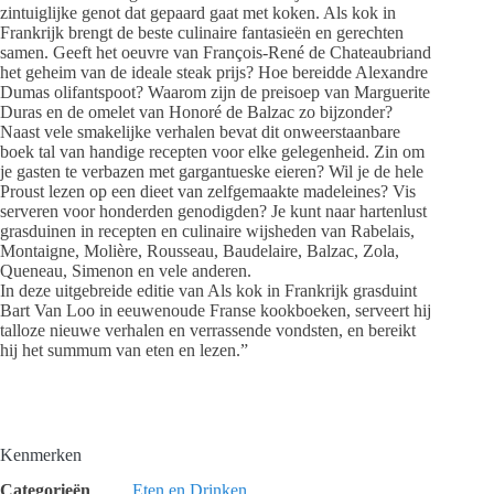
zintuiglijke genot dat gepaard gaat met koken. Als kok in
Frankrijk brengt de beste culinaire fantasieën en gerechten
samen. Geeft het oeuvre van François-René de Chateaubriand
het geheim van de ideale steak prijs? Hoe bereidde Alexandre
Dumas olifantspoot? Waarom zijn de preisoep van Marguerite
Duras en de omelet van Honoré de Balzac zo bijzonder?
Naast vele smakelijke verhalen bevat dit onweerstaanbare
boek tal van handige recepten voor elke gelegenheid. Zin om
je gasten te verbazen met gargantueske eieren? Wil je de hele
Proust lezen op een dieet van zelfgemaakte madeleines? Vis
serveren voor honderden genodigden? Je kunt naar hartenlust
grasduinen in recepten en culinaire wijsheden van Rabelais,
Montaigne, Molière, Rousseau, Baudelaire, Balzac, Zola,
Queneau, Simenon en vele anderen.
In deze uitgebreide editie van Als kok in Frankrijk grasduint
Bart Van Loo in eeuwenoude Franse kookboeken, serveert hij
talloze nieuwe verhalen en verrassende vondsten, en bereikt
hij het summum van eten en lezen.”
Kenmerken
Categorieën
Eten en Drinken