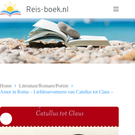
Ga
naar
de
inhoud
Home
Literatuur/Romans/Poëzie
Amor in Roma – Liefdesavonturen van Catullus tot Claus –