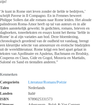
zijn!
‘Je kunt in Rome niet leven zonder de liefde te bedrijven,’
schrijft Pavese in Il Compagno. En in Femmes beweert
Philippe Sollers dat alle romans naar Rome leiden. Het aloude
palindroom Roma-Amor heeft op tal van auteurs en in alle
tijden aanstekelijk gewerkt. In gedichten, romans, brieven en
dagboeken, toneelteksten en essays komt het thema ‘liefde in
Rome’ in al zijn variaties aan bod. Deze bloemlezing,
chronologisch geordend van de oudheid tot vandaag, brengt
een kleurrijke selectie van amoureuze en erotische bladzijden
uit de wereldliteratuur. Rome krijgt een heel apart gelaat in
teksten van Apollinaire en Apuleius, Bachmann en Brodsky,
Couperus en Claus, Gide en Gogol, Moravia en Martialis,
Salomé en Sand en tientallen anderen.”
Kenmerken
Categorieën
Literatuur/Romans/Poëzie
Talen
Nederlands
Landen
Italië
ISBN
9789025331573
Uitgever
Athenaeum - Polak & Van Gennep