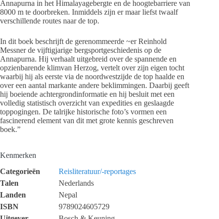
Annapurna in het Himalayagebergte en de hoogtebarriere van
8000 m te doorbreken. Inmiddels zijn er maar liefst twaalf
verschillende routes naar de top.
In dit boek beschrijft de gerenommeerde ~er Reinhold
Messner de vijftigjarige bergsportgeschiedenis op de
Annapurna. Hij verhaalt uitgebreid over de spannende en
opzienbarende klimvan Herzog, vertelt over zijn eigen tocht
waarbij hij als eerste via de noordwestzijde de top haalde en
over een aantal markante andere beklimmingen. Daarbij geeft
hij boeiende achtergrondinformatie en hij besluit met een
volledig statistisch overzicht van expedities en geslaagde
toppogingen. De talrijke historische foto’s vormen een
fascinerend element van dit met grote kennis geschreven
boek.”
Kenmerken
Categorieën
Reisliteratuur/-reportages
Talen
Nederlands
Landen
Nepal
ISBN
9789024605729
Uitgever
Bosch & Keuning