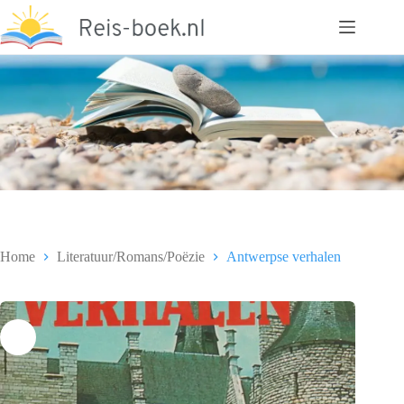
Ga
naar
de
inhoud
Home
Literatuur/Romans/Poëzie
Antwerpse verhalen