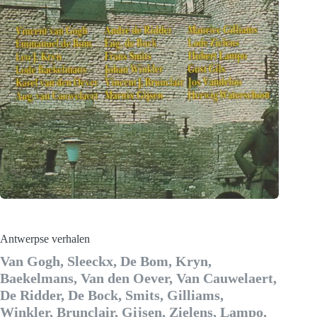
Antwerpse verhalen
Van Gogh, Sleeckx, De Bom, Kryn,
Baekelmans, Van den Oever, Van Cauwelaert,
De Ridder, De Bock, Smits, Gilliams,
Winkler, Brunclair, Gijsen, Zielens, Lampo,