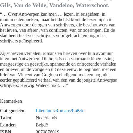
Gils, Van de Velde, Vandeloo, Waterschoot.
“… Over Antwerpen kan men … lezen, in reisgidsen, in
monumentenboeken, maar het dichtst komt de lezer bij en in
Antwerpen door de ogen van schrijvers, die beschouwers van
het leven, van sferen, van conflicten, van ontroeringen. En de
stad heeft heel veel schrijvers voortgebracht en nog meer
schrijvers geïnspireerd.
Zij schreven verhalen, romans en brieven over hun avontuur
in en met Antwerpen. Dit boek is een voorname bloemlezing
met geestige en geestrijke, spannende en ontroerende verhalen
en brieven uit de vorige en uit deze eeuw, te beginnen met een
brief van Vincent van Gogh en eindigend met een nog niet
eerder gepubliceerd verhaal van een van de jongste Antwerpse
schrijvers: Herwig Waterschoot. …”
Kenmerken
Categorieën
Literatuur/Romans/Poëzie
Talen
Nederlands
Landen
België
ISBN
9070876019