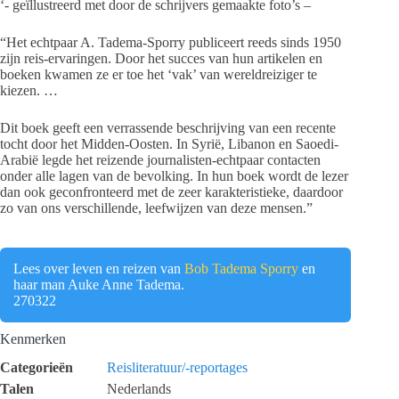
‘- geïllustreerd met door de schrijvers gemaakte foto’s –
“Het echtpaar A. Tadema-Sporry publiceert reeds sinds 1950
zijn reis-ervaringen. Door het succes van hun artikelen en
boeken kwamen ze er toe het ‘vak’ van wereldreiziger te
kiezen. …
Dit boek geeft een verrassende beschrijving van een recente
tocht door het Midden-Oosten. In Syrië, Libanon en Saoedi-
Arabië legde het reizende journalisten-echtpaar contacten
onder alle lagen van de bevolking. In hun boek wordt de lezer
dan ook geconfronteerd met de zeer karakteristieke, daardoor
zo van ons verschillende, leefwijzen van deze mensen.”
Lees over leven en reizen van
Bob Tadema Sporry
en
haar man Auke Anne Tadema.
270322
Kenmerken
Categorieën
Reisliteratuur/-reportages
Talen
Nederlands