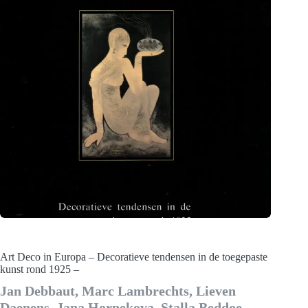
Art Deco in Europa – Decoratieve tendensen in de toegepaste
kunst rond 1925 –
Jan Debbaut, Marc Lambrechts, Lieven
Daenens, Jana Hornekova, Stalla Beddoe,