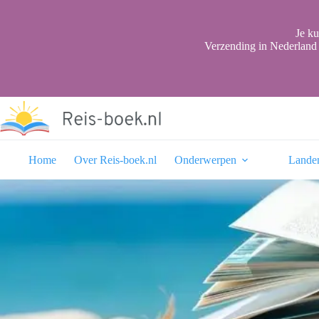
Ga
naar
de
Je ku
inhoud
Verzending in Nederland 
Home
Over Reis-boek.nl
Onderwerpen
Lande