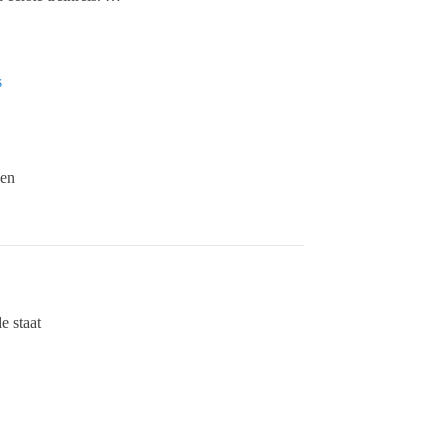
s
een
e staat