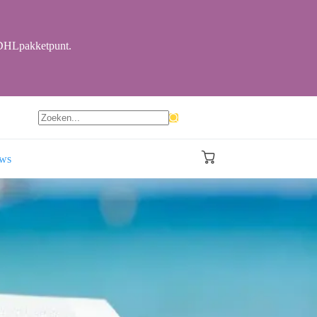
r DHLpakketpunt.
Geen
resultaten
ews
Winkelwagen