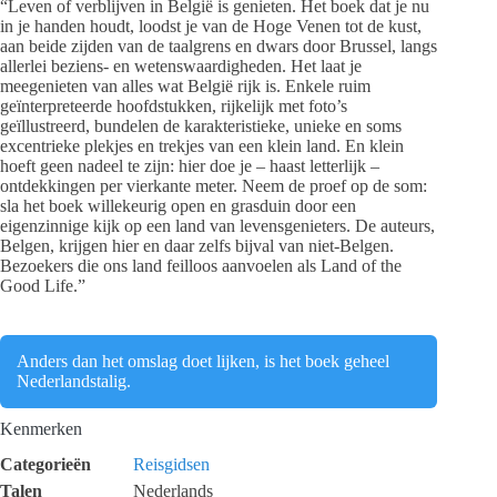
“Leven of verblijven in België is genieten. Het boek dat je nu
in je handen houdt, loodst je van de Hoge Venen tot de kust,
aan beide zijden van de taalgrens en dwars door Brussel, langs
allerlei beziens- en wetenswaardigheden. Het laat je
meegenieten van alles wat België rijk is. Enkele ruim
geïnterpreteerde hoofdstukken, rijkelijk met foto’s
geïllustreerd, bundelen de karakteristieke, unieke en soms
excentrieke plekjes en trekjes van een klein land. En klein
hoeft geen nadeel te zijn: hier doe je – haast letterlijk –
ontdekkingen per vierkante meter. Neem de proef op de som:
sla het boek willekeurig open en grasduin door een
eigenzinnige kijk op een land van levensgenieters. De auteurs,
Belgen, krijgen hier en daar zelfs bijval van niet-Belgen.
Bezoekers die ons land feilloos aanvoelen als Land of the
Good Life.”
Anders dan het omslag doet lijken, is het boek geheel
Nederlandstalig.
Kenmerken
Categorieën
Reisgidsen
Talen
Nederlands