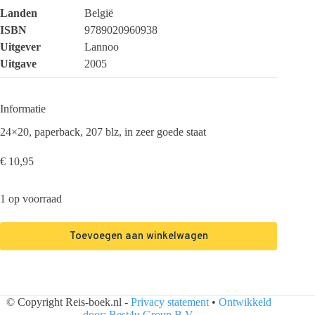
Landen
België
ISBN
9789020960938
Uitgever
Lannoo
Uitgave
2005
Informatie
24×20, paperback, 207 blz, in zeer goede staat
€
10,95
1 op voorraad
Toevoegen aan winkelwagen
© Copyright Reis-boek.nl -
Privacy statement
•
Ontwikkeld
door: Best4u Group B.V.