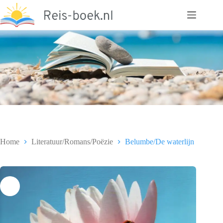
Ga
naar
de
inhoud
Home
Literatuur/Romans/Poëzie
Belumbe/De waterlijn