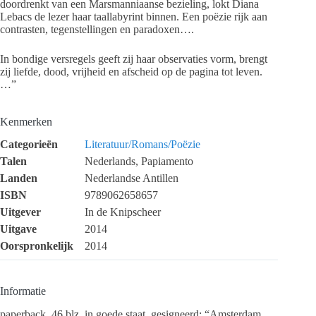
doordrenkt van een Marsmanniaanse bezieling, lokt Diana
Lebacs de lezer haar taallabyrint binnen. Een poëzie rijk aan
contrasten, tegenstellingen en paradoxen….
In bondige versregels geeft zij haar observaties vorm, brengt
zij liefde, dood, vrijheid en afscheid op de pagina tot leven.
…”
Kenmerken
Categorieën
Literatuur/Romans/Poëzie
Talen
Nederlands, Papiamento
Landen
Nederlandse Antillen
ISBN
9789062658657
Uitgever
In de Knipscheer
Uitgave
2014
Oorspronkelijk
2014
Informatie
paperback, 46 blz, in goede staat, gesigneerd: “Amsterdam,