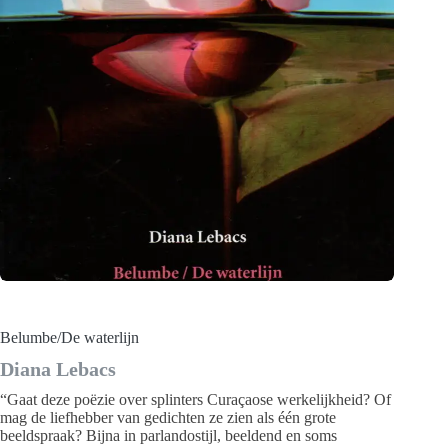
Belumbe/De waterlijn
Diana Lebacs
“Gaat deze poëzie over splinters Curaçaose werkelijkheid? Of
mag de liefhebber van gedichten ze zien als één grote
beeldspraak? Bijna in parlandostijl, beeldend en soms