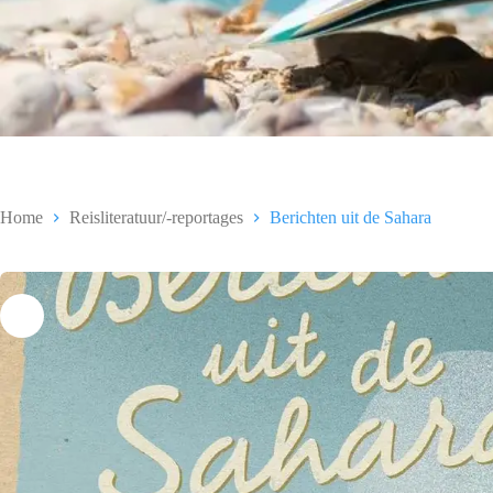
Home
Reisliteratuur/-reportages
Berichten uit de Sahara