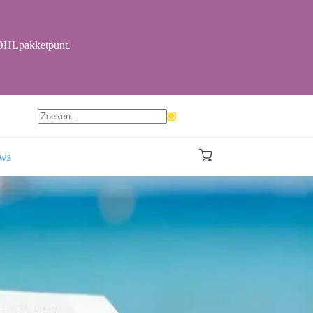
r DHLpakketpunt.
Geen
resultaten
ews
Winkelwagen