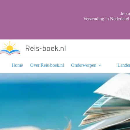
Ga
naar
de
Je ku
inhoud
Verzending in Nederland 
Home
Over Reis-boek.nl
Onderwerpen
Lande