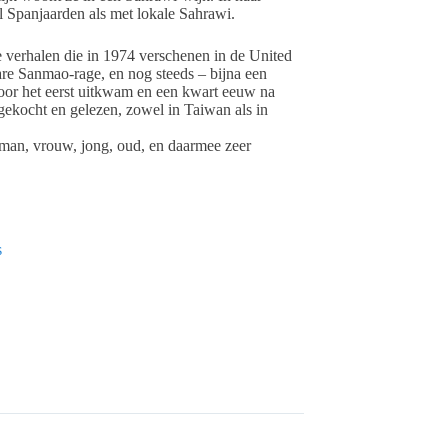
l Spanjaarden als met lokale Sahrawi.
 verhalen die in 1974 verschenen in de United
e Sanmao-rage, en nog steeds – bijna een
oor het eerst uitkwam en een kwart eeuw na
ekocht en gelezen, zowel in Taiwan als in
, man, vrouw, jong, oud, en daarmee zeer
s