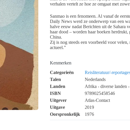
verhalen vertelt ze hoe ze omgaat met zowe
Sanmao is een fenomeen. Al vanaf de eerste
Daily News werd ze onderwerp van een war
halve eeuw nadat Berichten uit de Sahara v
haar dood – worden haar boeken herdrukt, g
China.
Zij is nog steeds een voorbeeld voor velen
actueel.”
Kenmerken
Categorieën
Reisliteratuur/-reportage
Talen
Nederlands
Landen
Afrika - diverse landen -
ISBN
9789025458546
Uitgever
Atlas-Contact
Uitgave
2019
Oorspronkelijk
1976