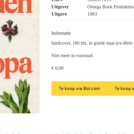
Uitgever
Omega Boek Produkties
Uitgave
1983
Informatie
hardcover, 186 blz, in goede staat (ex-libri
Niet meer in voorraad
€
0,00
Te koop via Bol.com
Te koop v