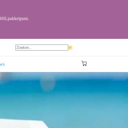
r DHLpakketpunt.
Geen
resultaten
ews
Winkelwagen