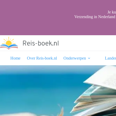
Ga
naar
de
Je ku
inhoud
Verzending in Nederland 
Home
Over Reis-boek.nl
Onderwerpen
Lande