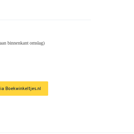
s aan binnenkant omslag)
ia Boekwinkeltjes.nl