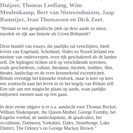
Huijser, Thomas Leeflang, Wim
Meulenkamp, Bert van Nieuwenhuizen, Jaap
Rameijer, Jean Thomassen en Dick Zoet.
“Bestaat er een geografische plek op deze aarde zo mooi,
mystiek en rijk aan historie als Groot-Brittannië?
Deze bundel van essays, die jaarlijks zal verschijnen, biedt
lovers van Engeland, Schotland, Wales en Noord-Ierland een
mixture van onderwerpen, even rijk geschakeerd als de landen
zelf. De bijdragen richten zich op verschillende terreinen,
zoals geschiedenis, cultuur, literatuur, mystiek, tradities, film,
theater, landschap en de even kenmerkend excentriciteit.
Britain overstijgt het klassieke reisboek, maar is keer op keer
een zoektocht naar het leven in en het begrip van Britain zelf.
Een ode aan een magische plaats op aarde, waar jaarlijks
miljoenen mensen naar op reis gaan.
In deze eerste uitgave is er o.a. aandacht voor Thomas Becket,
William Shakespeare, the Queen-Mother, George Formby, het
Engelse voetbal, de landschapstuin, de graalcultus, het
occultisme, Dartmoor, Yorkshire, Dales, Stonehenge, Lake
District, The Orkney’s en George Mackay Brown.”