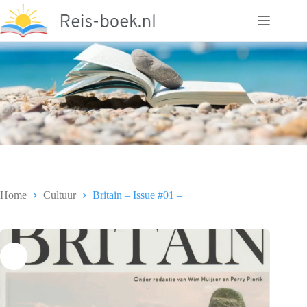
Ga
naar
de
inhoud
Home
Cultuur
Britain – Issue #01 –