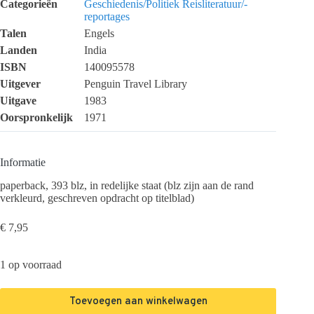
Categorieën
Geschiedenis/Politiek
Reisliteratuur/-
reportages
Talen
Engels
Landen
India
ISBN
140095578
Uitgever
Penguin Travel Library
Uitgave
1983
Oorspronkelijk
1971
Informatie
paperback, 393 blz, in redelijke staat (blz zijn aan de rand
verkleurd, geschreven opdracht op titelblad)
€
7,95
1 op voorraad
Toevoegen aan winkelwagen