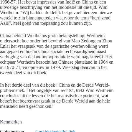
1956-57. Het bevat impressies van Indië en China en een
uitvoerige beschrijving van het Indonesië uit die tijd. Wim
Wertheim: “Wij hadden duidelijk het gevoel hier een nieuwe
wereld te zijn binnengetreden waarvoor de term “herrijzend
Azië”, heel goed van toepassing zou kunnen zijn.
China behield Wertheims grote belangstelling. Wertheim
onderzocht hoe onder het bewind van Mao Zedong en Zhou
Enlai het vraagstuk van de agrarische overbevolking werd
aangepakt en hoe in China sociale rechtvaardigheid naast
verhoging van de landbouwproduktie werd nagestreefd. Het
echtpaar Wertheim bezocht het Chinese platteland in 1964 en
in 1970-71, en opnieuw in 1979. Weerslag daarvan in het
tweede deel van dit boek.
In het derde deel van dit boek : China en de Derde Wereld-
problematiek. “Het ongelijk van rechts”, trekt Wim Wertheim
conclusies uit de lessen die het maoïstisch experiment, wat
betreft het boerenvraagstuk in de Derde Wereld aan de hele
mensheid heeft geschonken.”
Kenmerken
Categorieën
Geschiedenis/Politiek