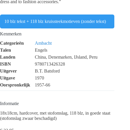
dress and to fashion accessories.”
10 blz tekst + 118 blz kruissteekmotieven (zonder tekst)
Kenmerken
Categorieën
Ambacht
Talen
Engels
Landen
China, Denemarken, IJsland, Peru
ISBN
9780713426328
Uitgever
B.T. Batsford
Uitgave
1970
Oorspronkelijk
1957-66
Informatie
18x18cm, hardcover, met stofomslag, 118 blz, in goede staat
(stofomslag zwaar beschadigd)