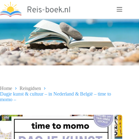
Ga
naar
de
inhoud
Home
Reisgidsen
Dagje kunst & cultuur – in Nederland & België – time to
momo –