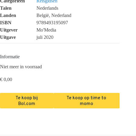
Categorieën
Reisgidsen
Talen
Nederlands
Landen
België, Nederland
ISBN
9789493195097
Uitgever
Mo'Media
Uitgave
juli 2020
Informatie
Niet meer in voorraad
€
0,00
Te koop bij
Te koop op time to
Bol.com
momo