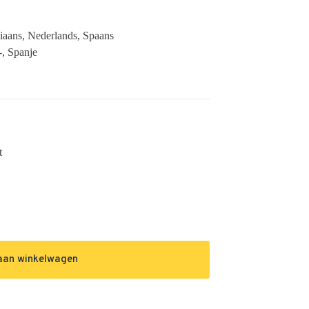
aliaans, Nederlands, Spaans
-, Spanje
t
aan winkelwagen