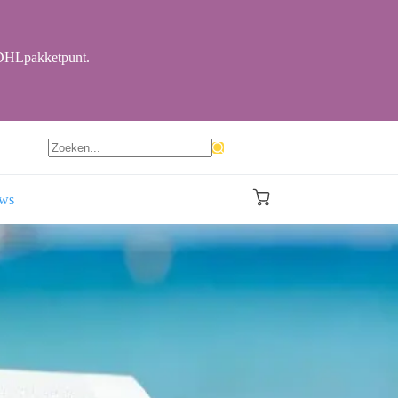
r DHLpakketpunt.
Geen
resultaten
ews
Winkelwagen