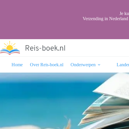
Ga
naar
de
Je ku
inhoud
Verzending in Nederland 
Home
Over Reis-boek.nl
Onderwerpen
Lande