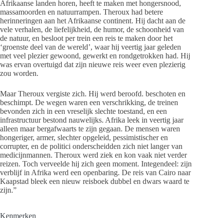
Afrikaanse landen horen, heeft te maken met hongersnood,
massamoorden en natuurrampen. Theroux had betere
herinneringen aan het Afrikaanse continent. Hij dacht aan de
vele verhalen, de liefelijkheid, de humor, de schoonheid van
de natuur, en besloot per trein een reis te maken door het
‘groenste deel van de wereld’, waar hij veertig jaar geleden
met veel plezier gewoond, gewerkt en rondgetrokken had. Hij
was ervan overtuigd dat zijn nieuwe reis weer even plezierig
zou worden.
Maar Theroux vergiste zich. Hij werd beroofd. beschoten en
beschimpt. De wegen waren een verschrikking, de treinen
bevonden zich in een vreselijk slechte toestand, en een
infrastructuur bestond nauwelijks. Afrika leek in veertig jaar
alleen maar bergafwaarts te zijn gegaan. De mensen waren
hongeriger, armer, slechter opgeleid, pessimistischer en
corrupter, en de politici onderscheidden zich niet langer van
medicijnmannen. Theroux werd ziek en kon vaak niet verder
reizen. Toch verveelde hij zich geen moment. Integendeel: zijn
verblijf in Afrika werd een openbaring. De reis van Cairo naar
Kaapstad bleek een nieuw reisboek dubbel en dwars waard te
zijn.”
Kenmerken