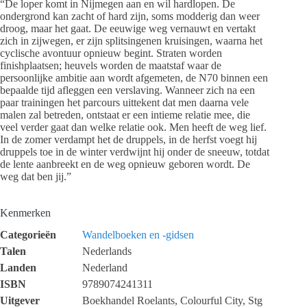
“De loper komt in Nijmegen aan en wil hardlopen. De
ondergrond kan zacht of hard zijn, soms modderig dan weer
droog, maar het gaat. De eeuwige weg vernauwt en vertakt
zich in zijwegen, er zijn splitsingenen kruisingen, waarna het
cyclische avontuur opnieuw begint. Straten worden
finishplaatsen; heuvels worden de maatstaf waar de
persoonlijke ambitie aan wordt afgemeten, de N70 binnen een
bepaalde tijd afleggen een verslaving. Wanneer zich na een
paar trainingen het parcours uittekent dat men daarna vele
malen zal betreden, ontstaat er een intieme relatie mee, die
veel verder gaat dan welke relatie ook. Men heeft de weg lief.
In de zomer verdampt het de druppels, in de herfst voegt hij
druppels toe in de winter verdwijnt hij onder de sneeuw, totdat
de lente aanbreekt en de weg opnieuw geboren wordt. De
weg dat ben jij.”
Kenmerken
Categorieën
Wandelboeken en -gidsen
Talen
Nederlands
Landen
Nederland
ISBN
9789074241311
Uitgever
Boekhandel Roelants, Colourful City, Stg