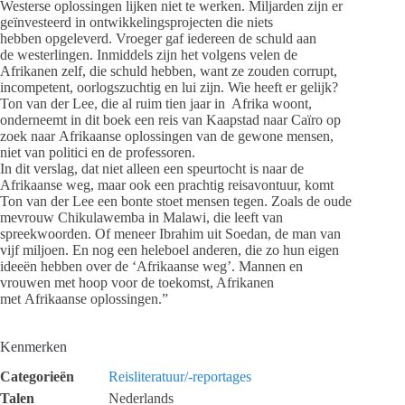
Westerse oplossingen lijken niet te werken. Miljarden zijn er
geïnvesteerd in ontwikkelingsprojecten die niets
hebben opgeleverd. Vroeger gaf iedereen de schuld aan
de westerlingen. Inmiddels zijn het volgens velen de
Afrikanen zelf, die schuld hebben, want ze zouden corrupt,
incompetent, oorlogszuchtig en lui zijn. Wie heeft er gelijk?
Ton van der Lee, die al ruim tien jaar in Afrika woont,
onderneemt in dit boek een reis van Kaapstad naar Caïro op
zoek naar Afrikaanse oplossingen van de gewone mensen,
niet van politici en de professoren.
In dit verslag, dat niet alleen een speurtocht is naar de
Afrikaanse weg, maar ook een prachtig reisavontuur, komt
Ton van der Lee een bonte stoet mensen tegen. Zoals de oude
mevrouw Chikulawemba in Malawi, die leeft van
spreekwoorden. Of meneer Ibrahim uit Soedan, de man van
vijf miljoen. En nog een heleboel anderen, die zo hun eigen
ideeën hebben over de ‘Afrikaanse weg’. Mannen en
vrouwen met hoop voor de toekomst, Afrikanen
met Afrikaanse oplossingen.”
Kenmerken
Categorieën
Reisliteratuur/-reportages
Talen
Nederlands