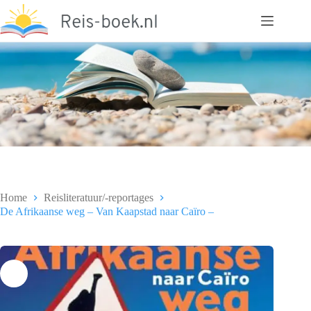
Ga
naar
de
inhoud
Home
Reisliteratuur/-reportages
De Afrikaanse weg – Van Kaapstad naar Caïro –