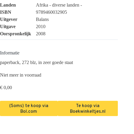
Landen
Afrika - diverse landen -
ISBN
9789460032905
Uitgever
Balans
Uitgave
2010
Oorspronkelijk
2008
Informatie
paperback, 272 blz, in zeer goede staat
Niet meer in voorraad
€
0,00
(Soms) te koop via
Te koop via
Bol.com
Boekwinkeltjes.nl