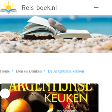
Ga
naar
de
inhoud
Home
Eten en Drinken
De Argentijnse keuken