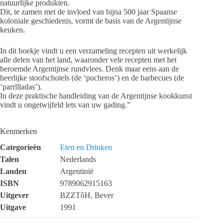
natuurlijke produkten.
Dit, te zamen met de invloed van bijna 500 jaar Spaanse
koloniale geschiedenis, vormt de basis van de Argentijnse
keuken.
In dit boekje vindt u een verzameling recepten uit werkelijk
alle delen van het land, waaronder vele recepten met het
beroemde Argentijnse rundvlees. Denk maar eens aan de
heerlijke stoofschotels (de ‘pucheros’) en de barbecues (de
’parrllladas’).
In deze praktische handleiding van de Argentijnse kookkunst
vindt u ongetwijfeld lets van uw gading.”
Kenmerken
Categorieën
Eten en Drinken
Talen
Nederlands
Landen
Argentinië
ISBN
9789062915163
Uitgever
BZZTôH, Bever
Uitgave
1991