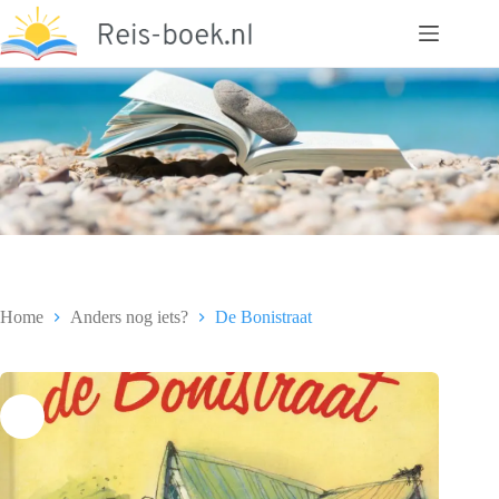
Ga
naar
de
inhoud
Home
Anders nog iets?
De Bonistraat