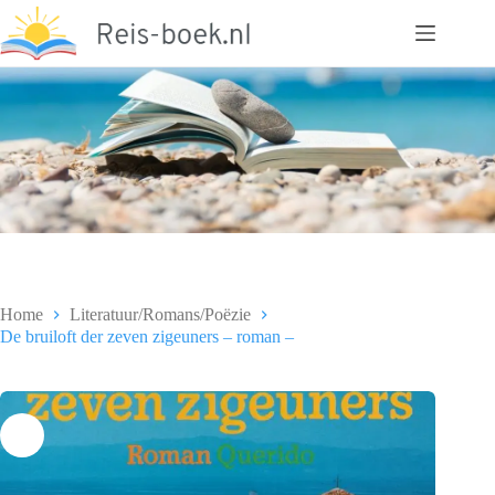
Ga
naar
de
inhoud
Home
Literatuur/Romans/Poëzie
De bruiloft der zeven zigeuners – roman –