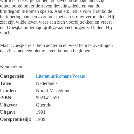
wordt een feest gehouden: de zeven beste zigeuners zijn
uitgenodigd om er de zeven lievelingsliederen van de
bruidegom te komen spelen. Aan elk lied is voor Branko de
herinnering aan een avontuur met een vrouw verbonden. Hij
ziet zijn wilde leven weer aan zich voorbijtrekken en vreest
dat Doesjka onder zijn grillige aanvechtingen zal lijden. Hij
vlucht.
Maar Doesjka reist hem achterna en weet hem te overtuigen
dat zij samen een nieuw leven kunnen beginnen.”
Kenmerken
Categorieën
Literatuur/Romans/Poëzie
Talen
Nederlands
Landen
Noord Macedonië
ISBN
9021412551
Uitgever
Querido
Uitgave
1991
Oorspronkelijk
1939