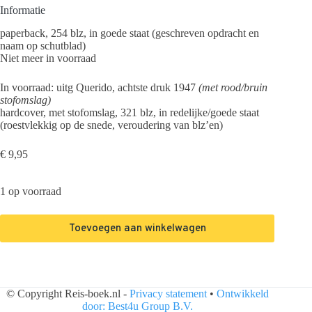
Informatie
paperback, 254 blz, in goede staat (geschreven opdracht en
naam op schutblad)
Niet meer in voorraad
In voorraad: uitg Querido, achtste druk 1947
(met rood/bruin
stofomslag)
hardcover, met stofomslag, 321 blz, in redelijke/goede staat
(roestvlekkig op de snede, veroudering van blz’en)
€
9,95
1 op voorraad
Toevoegen aan winkelwagen
© Copyright Reis-boek.nl -
Privacy statement
•
Ontwikkeld
door: Best4u Group B.V.