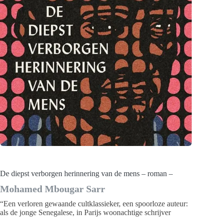
De diepst verborgen herinnering van de mens – roman –
Mohamed Mbougar Sarr
“Een verloren gewaande cultklassieker, een spoorloze auteur:
als de jonge Senegalese, in Parijs woonachtige schrijver