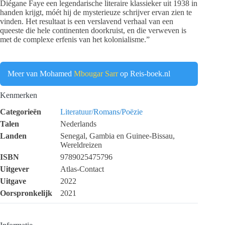
Diégane Faye een legendarische literaire klassieker uit 1938 in
handen krijgt, móét hij de mysterieuze schrijver ervan zien te
vinden. Het resultaat is een verslavend verhaal van een
queeste die hele continenten doorkruist, en die verweven is
met de complexe erfenis van het kolonialisme.”
Meer van Mohamed
Mbougar Sarr
op Reis-boek.nl
Kenmerken
Categorieën
Literatuur/Romans/Poëzie
Talen
Nederlands
Landen
Senegal, Gambia en Guinee-Bissau,
Wereldreizen
ISBN
9789025475796
Uitgever
Atlas-Contact
Uitgave
2022
Oorspronkelijk
2021