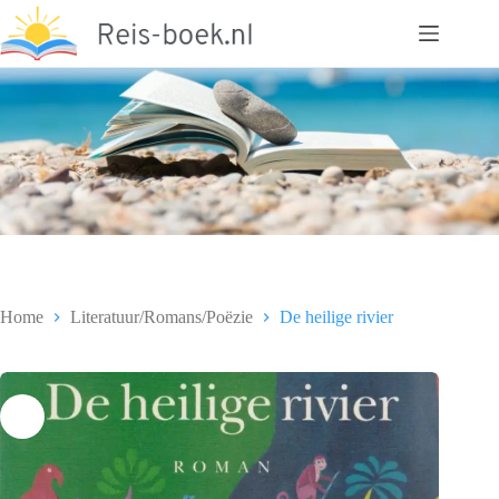
Ga
naar
de
inhoud
Home
Literatuur/Romans/Poëzie
De heilige rivier